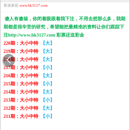
香港新彩
www.hk3127.com
傻人有傻福，你闭着眼跟着我下注，不用去想那么多，我期
期都是很辛苦的研究，希望能把最精准的资料让你们跟踪下
注
http://www.hk3127.com 彩票还送彩金
220期：大小中特
【大】
219期：大小中特
【大】
218期：大小中特
【大】
217期：大小中特
【小】
216期：大小中特
【大】
215期：大小中特
【小】
214期：大小中特
【大】
213期：大小中特
【小】
212期：大小中特
【大】
211期：大小中特
【小】